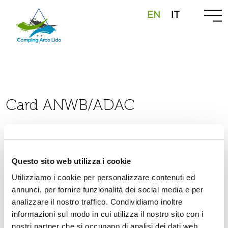
EN
IT
Camping
Card ANWB/ADAC
Pitches
Outdoor
hai le Camping card ANWB o ADAC? Il campeggio,
in bassa stagione, riserva convenzioni ai possessori
Questo sito web utilizza i cookie
Water park
delle tessere Camping Card ANWB o ADAC: 25€ a
Utilizziamo i cookie per personalizzare contenuti ed
notte per una piazzola per due persone (tassa di
annunci, per fornire funzionalità dei social media e per
Info & contacts
soggiorno esclusa).
analizzare il nostro traffico. Condividiamo inoltre
informazioni sul modo in cui utilizza il nostro sito con i
nostri partner che si occupano di analisi dei dati web,