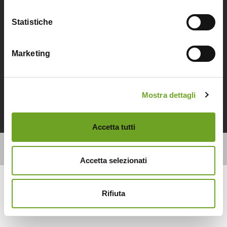
Statistiche
Marketing
Mostra dettagli
Accetta tutti
Copyright © 2025 | A.M.S.A. Srl - Viale delle Magnolie, 9 -
38062 Arco (TN) |
Privacy
-
Cookies
-
Credits
Accetta selezionati
Rifiuta