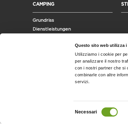
CAMPING
ST
Grundriss
Dienstleistungen
Sportliche Aktivitäten
Questo sito web utilizza i
Hundefreundlich
Utilizziamo i cookie per pe
Nachhaltigkeit und Barrierefreiheit
per analizzare il nostro tra
con i nostri partner che si
combinarle con altre inform
servizi.
Selezione
Necessari
del
consenso
Copyright © 2025 |