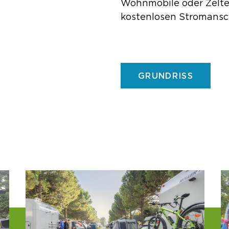
Wohnmobile oder Zelte
kostenlosen Stromansc
GRUNDRISS
Grundriss
Dienstleistunge
Sportliche Aktiv
Hundefreundlic
Nachhaltigkeit u