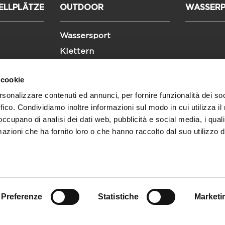
ELLPLÄTZE
OUTDOOR
WASSERP
Wassersport
Klettern
Bike
 cookie
Trekking
rsonalizzare contenuti ed annunci, per fornire funzionalità dei so
Kultur und Veranstaltungen
ffico. Condividiamo inoltre informazioni sul modo in cui utilizza il 
 occupano di analisi dei dati web, pubblicità e social media, i qual
azioni che ha fornito loro o che hanno raccolto dal suo utilizzo d
Preferenze
Statistiche
Marketi
 A.M.S.A. Srl - Viale delle Magnolie, 9 - 38062 Arco (TN) |
Privacy