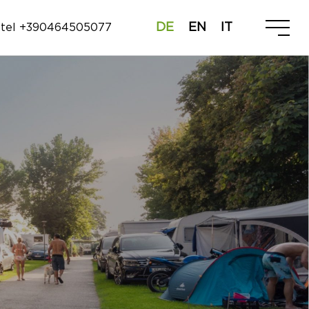
DE
EN
IT
tel +390464505077