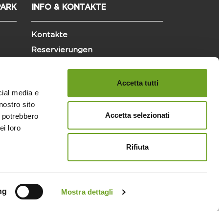
ARK
INFO & KONTAKTE
Kontakte
Reservierungen
Standort
Preise und Buchungsbedingungen
Accetta tutti
cial media e
nostro sito
Accetta selezionati
i potrebbero
ei loro
Rifiuta
ng
Mostra dettagli
-
Cookies
-
Credits